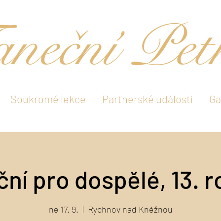
Soukromé lekce
Partnerské události
Ga
ní pro dospělé, 13. r
ne 17. 9.
  |  
Rychnov nad Kněžnou