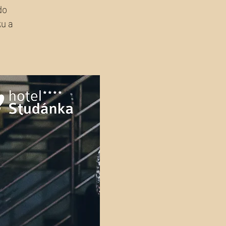
do
ku a