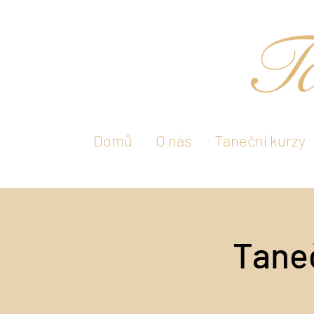
Domů
O nás
Taneční kurzy
Taneč