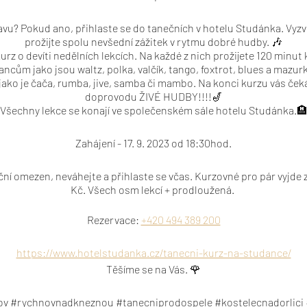
avu? Pokud ano, přihlaste se do tanečních v hotelu Studánka. Vyz
prožijte spolu nevšední zážitek v rytmu dobré hudby. 🎶
urz o devíti nedělních lekcích. Na každé z nich prožijete 120 minut k
ancům jako jsou waltz, polka, valčík, tango, foxtrot, blues a mazurka
jako je čača, rumba, jive, samba či mambo. Na konci kurzu vás ček
doprovodu ŽIVÉ HUDBY!!!!🎷
Všechny lekce se konají ve společenském sále hotelu Studánka.
Zahájení - 17. 9. 2023 od 18:30hod.
ční omezen, neváhejte a přihlaste se včas. Kurzovné pro pár vyjde z
Kč. Všech osm lekcí + prodloužená.
Rezervace:
+420 494 389 200
https://www.hotelstudanka.cz/tanecni-kurz-na-studance/
Těšíme se na Vás. 🌹
ov #rychnovnadkneznou #tanecniprodospele #kostelecnadorlici