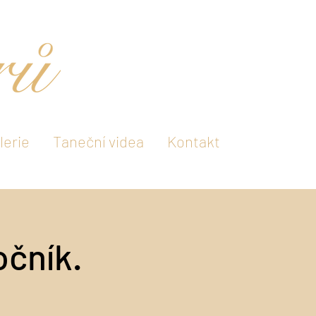
lerie
Taneční videa
Kontakt
očník.