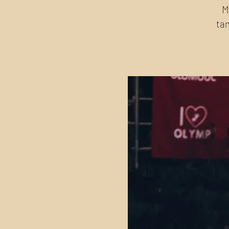
M
tan