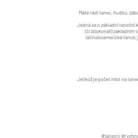
Máte rádi tanec, hudbu, záb
Jedná se o základní taneční k
(či zdokonalí) základním t
latinskoamerické tance, 
Jelikož je počet míst na tane
#tanecni #rychn