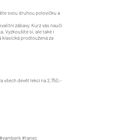
věte svou druhou polovičku a
valitní zábavy. Kurz vás naučí
. Vyzkoušíte si, ale také i
á klasická prodloužená za

a všech devět lekcí na 2.750,-
 #vamberk #tanec