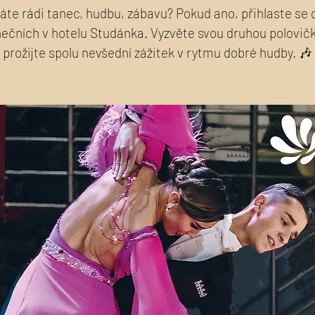
áte rádi tanec, hudbu, zábavu? Pokud ano, přihlaste se 
ečních v hotelu Studánka. Vyzvěte svou druhou polovič
prožijte spolu nevšední zážitek v rytmu dobré hudby. 🎶