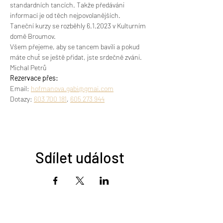
standardních tancích. Takže předáváni 
informací je od těch nejpovolanějších.
Taneční kurzy se rozběhly 6.1.2023 v Kulturním 
domě Broumov.
Všem přejeme, aby se tancem bavili a pokud 
máte chuť se ještě přidat, jste srdečně zváni.
Michal Petrů
Rezervace přes:
Email: 
hofmanova.gabi@gmai.com
Dotazy: 
603 700 181
, 
605 273 944
Sdílet událost