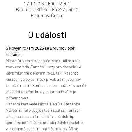
27. 1. 2023 19:00 – 21:00
Broumov, Střelnická 227, 550 01
Broumov, Česko
O události
S Novým rokem 2023 se Broumov opět 
roztančil.
Město Broumov neopouští své tradice a tak 
znovu pořádá „Taneční kurzy pro dospělé“. A 
když mluvíme o Novém roku, tak i v těchto 
kurzech se objevil nový prvek a tím jsou noví 
taneční mistři, kteří se budou snažit vás naučit 
základní taneční kroky, popřípadě vám je 
připomenout.
Taneční kurz vede Michal Petrů a Štěpánka 
Novotná. Tato dvojice tvoří soutěžní taneční 
pár, jsou to semifinalisté Tanečních lig, 
semifinalisté MČR ve standardních tancích a 
v současné době jim patří 9. místo v ČR ve 