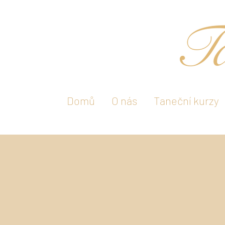
Domů
O nás
Taneční kurzy