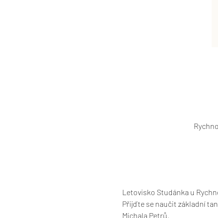
Rychno
Letovisko Studánka u Rychno
Přijďte se naučit základní t
Michala Petrů.