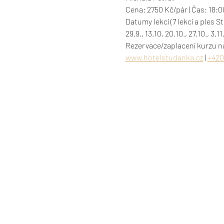
Cena: 2750 Kč/pár | Čas: 18:0
Datumy lekcí (7 lekcí a ples S
29.9., 13.10, 20.10., 27.10., 3.
www.hotelstudanka.cz
 | 
+420