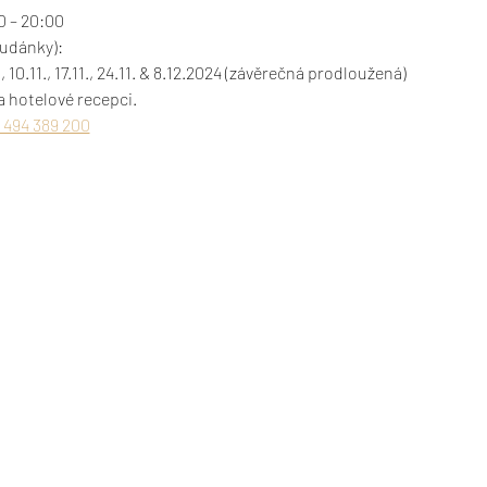
0 – 20:00
tudánky):

11., 10.11., 17.11., 24.11. & 8.12.2024 (závěrečná prodloužená)
 494 389 200