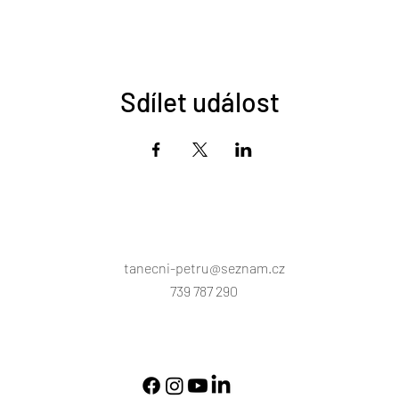
Sdílet událost
tanecni-petru@seznam.cz
739 787 290