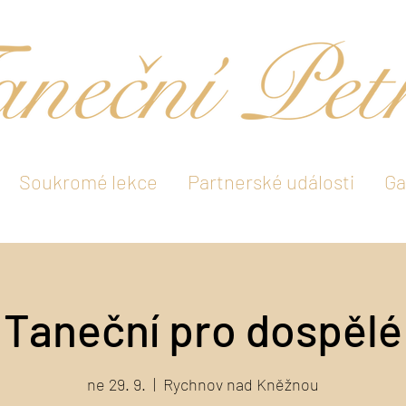
Soukromé lekce
Partnerské události
Ga
Taneční pro dospělé
ne 29. 9.
  |  
Rychnov nad Kněžnou