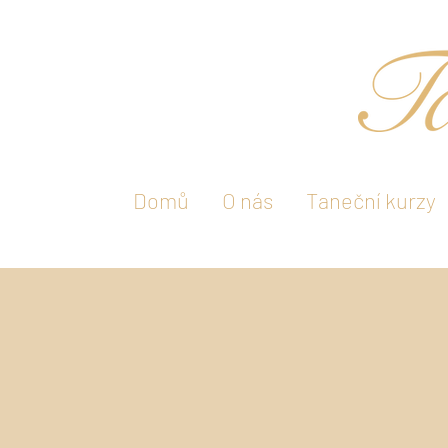
Domů
O nás
Taneční kurzy