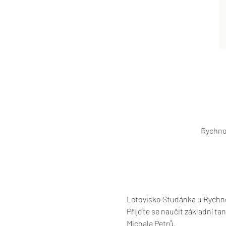
Rychno
Letovisko Studánka u Rychno
Přijďte se naučit základní t
Michala Petrů.