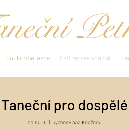
Soukromé lekce
Partnerské události
Ga
Taneční pro dospělé
ne 10. 11.
  |  
Rychnov nad Kněžnou