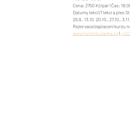
Cena: 2750 Kč/pár | Čas: 18:0
Datumy lekcí (7 lekcí a ples S
29.9., 13.10, 20.10., 27.10., 3.
www.hotelstudanka.cz
 | 
+420