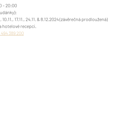
0 – 20:00
tudánky):

11., 10.11., 17.11., 24.11. & 8.12.2024 (závěrečná prodloužená)
 494 389 200