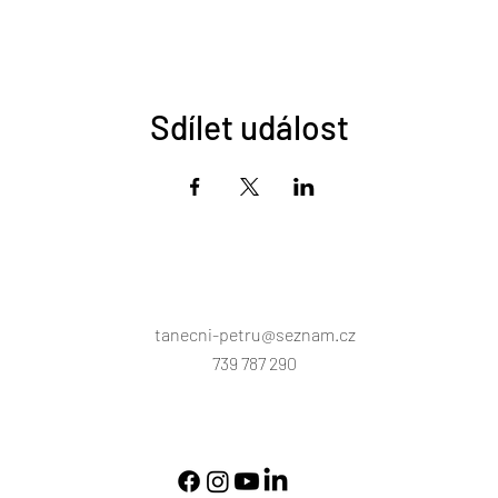
Sdílet událost
tanecni-petru@seznam.cz
739 787 290