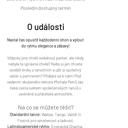
Poslední dostupný termín
O události
Nastal čas opustit každodenní shon a vplout 
do rytmu elegance a zábavy!
Vždycky jste chtěli ovládnout parket, ale nikdy 
nebyla ta správná chvíle? Nebo si jen chcete 
osvěžit kroky z tanečních a užít si společný 
večer s partnerem? Přidejte se k nám! Pod 
vedením zkušeného lektora Michala
Petrů vás 
čeká cesta světem společenských tanců v 
uvolněné a přátelské atmosféře.
Na co se můžete těšit?
Standardní tance:
 Waltze, Tango, Valčík či 
Foxtrot pro vznešenost a ladnost.
Latinskoamerické rytmy:
 Energická Chacha, 