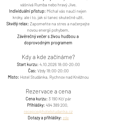
vášnivá Rumba nebo hravý Jive.
Individuální přístup:
 Michal vás naučí nejen 
kroky, ale i to, jak si tanec skutečně užít.
Skvělý relax:
 Zapomeňte na stres a načerpejte 
novou energii pohybem.
Závěrečný večer s živou hudbou a 
doprovodným programem
Kdy a kde začínáme?
Start kurzu:
 4.10.2026 18:00-20:00
Čas:
 Vždy 18:00-20:00
Místo:
 Hotel Studánka, Rychnov nad Kněžnou
Rezervace a cena
Cena kurzu:
 3 190 Kč/ pár
Přihlášky:
 494 389 200, 
recepce@hotelstudanka.cz
Dotazy a přihlášky:
zde